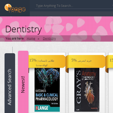
Dentistry
»
You are here:
Home
Dentistry
Book
name:
15%
5%
1
خرید اینترنتی
طلایی تابستانه (
کوتاه مدت)
ISBN:
Advanced Search
Newest!
Author:
Category:
Select a Category
Edition: