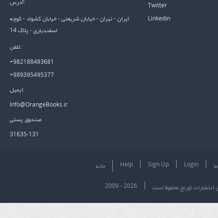
آدرس:
Twitter
Linkedin
ایران - تهران - خیابان شریعتی - خیابان کشواد - کوچه
اسفندیاری - پلاک 14
تلفن:
+982188483681
+989395495377
ایمیل:
Info@OrangeBooks.ir
صندوق پستی
31635-131
Help
Sign Up
Login
ما
خانه
2009 - 2026
ی انتشارات اورنج محفوظ است