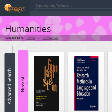
Humanities
»
You are here:
Home
Humanities
Book
name:
ISBN:
Advanced Search
Newest!
Author:
Category:
Select a Category
Edition: