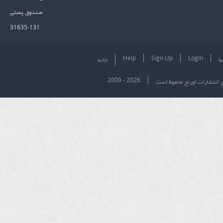
صندوق پستی
31635-131
Help
Sign Up
Login
ما
خانه
2009 - 2026
ی انتشارات اورنج محفوظ است