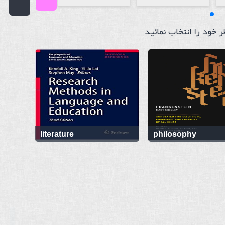
Code:
 خود را انتخاب نمائید
Publisher:
Select Publication
Hint:
Text
in
Description:
literature
philosophy
Text
or
Word
in
Content: